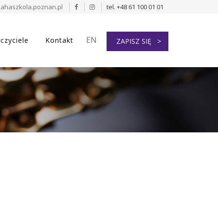
ahaszkola.poznan.pl
tel. +48 61 100 01 01
EN
czyciele
Kontakt
ZAPISZ SIĘ